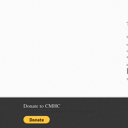
b
h
a
Donate to CMHC