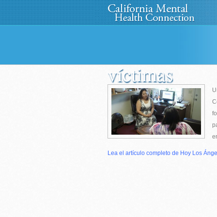
Home
About Us
»
Progr
víctimas
U
C
f
p
e
Lea el artículo completo de Hoy Los Ánge