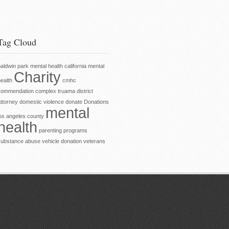
Tag Cloud
aldwin park mental health
california mental
Charity
ealth
cmhc
commendation
complex truama
district
ttorney
domestic violence
donate
Donations
mental
los angeles county
health
parenting
programs
substance abuse
vehicle donation
veterans